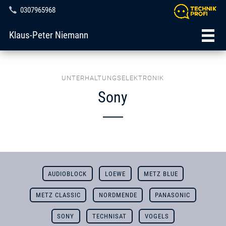
0307965968
Klaus-Peter Niemann
UNTERHALTUNGSELEKTRONIK
Sony
AUDIOBLOCK
LOEWE
METZ BLUE
METZ CLASSIC
NORDMENDE
PANASONIC
SONY
TECHNISAT
VOGELS