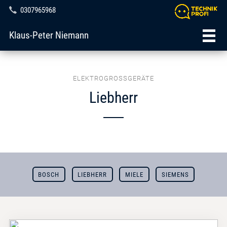
0307965968
Klaus-Peter Niemann
ELEKTROGROSSGERÄTE
Liebherr
BOSCH
LIEBHERR
MIELE
SIEMENS